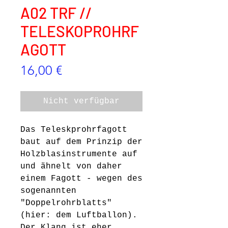
A02 TRF //
TELESKOPROHRF
AGOTT
Preis
16,00 €
Nicht verfügbar
Das Teleskprohrfagott
baut auf dem Prinzip der
Holzblasinstrumente auf
und ähnelt von daher
einem Fagott - wegen des
sogenannten
"Doppelrohrblatts"
(hier: dem Luftballon).
Der Klang ist eher