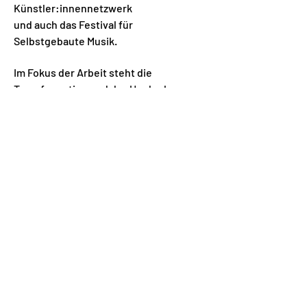
Künstler:innennetzwerk
und auch das Festival für
Selbstgebaute Musik.
Im Fokus der Arbeit steht die
Transformation und das Umdenken von
Material, um daraus Installationen aus
Gymnastikbällen, Toilettenschüsseln
oder Murmelbahnen zu entwickeln.
Die Gruppe experimentiert außerdem
mit partizipativen
Aufführungskonzepten und
musikalischem Material in
unterschiedlichsten Räumen.
Aus den Erfahrungen zahlreicher
Experimente im Instrumentenbau, dem
Austausch mit Künstler:innen und
Workshops mit Kindern, Jugendlichen
und Erwachsenen entstehen außerdem