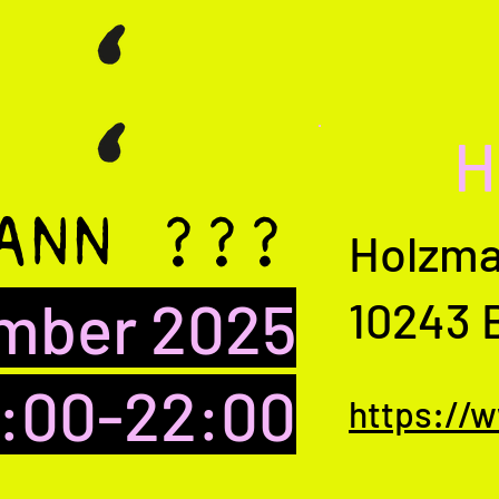
H
ANN ???
Holzma
ember 2025
10243 B
3:00-22:00
https://