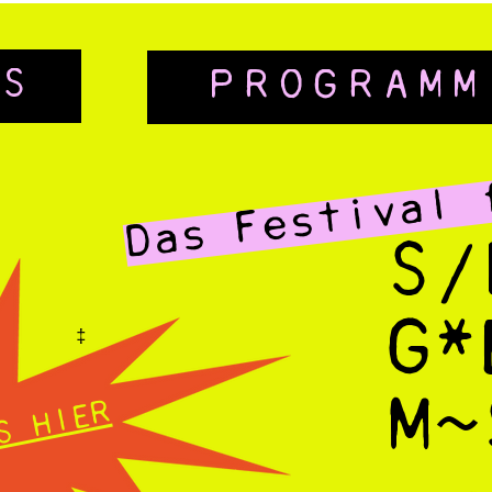
OS
PROGRAMM
Das Festival 
S/
G*
‡
M~
S HIER