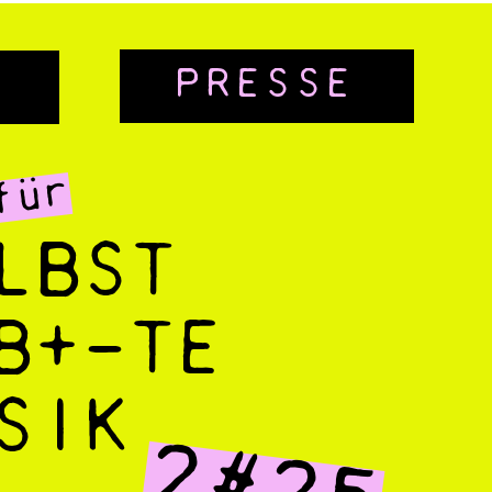
PRESSE
für
LBST
B+-TE
SIK