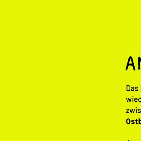
A
Das 
wied
zwi
Ost