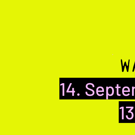
W
14. Sept
1